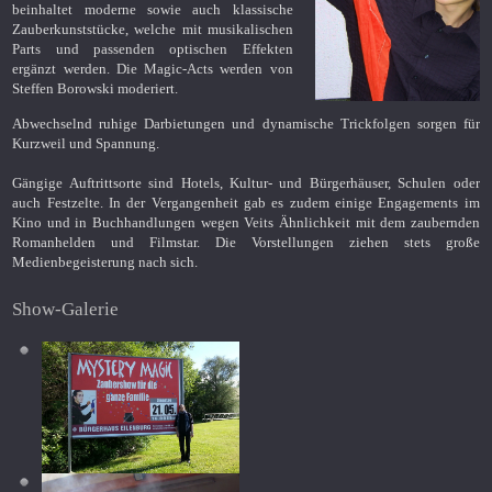
beinhaltet moderne sowie auch klassische
Zauberkunststücke, welche mit musikalischen
Parts und passenden optischen Effekten
ergänzt werden. Die Magic-Acts werden von
Steffen Borowski moderiert.
Abwechselnd ruhige Darbietungen und dynamische Trickfolgen sorgen für
Kurzweil und Spannung.
Gängige Auftrittsorte sind Hotels, Kultur- und Bürgerhäuser, Schulen oder
auch Festzelte. In der Vergangenheit gab es zudem einige Engagements im
Kino und in Buchhandlungen wegen Veits Ähnlichkeit mit dem zaubernden
Romanhelden und Filmstar. Die Vorstellungen ziehen stets große
Medienbegeisterung nach sich.
Show-Galerie